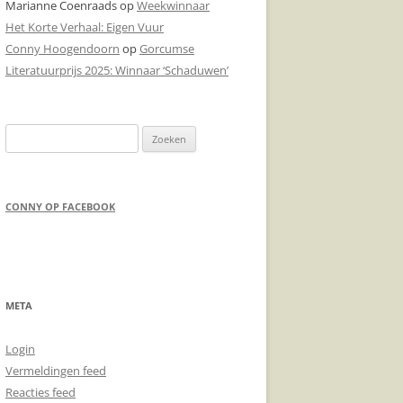
Marianne Coenraads
op
Weekwinnaar
Het Korte Verhaal: Eigen Vuur
DONDERPREEK
Conny Hoogendoorn
op
Gorcumse
DOODSCHIETEN
Literatuurprijs 2025: Winnaar ‘Schaduwen’
Zoeken
naar:
CONNY OP FACEBOOK
META
Login
Vermeldingen feed
Reacties feed