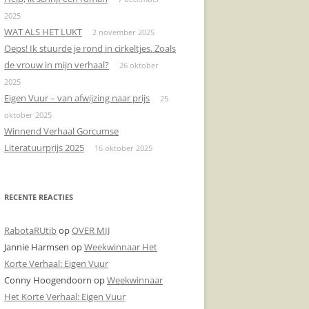
2025
DONDERPREEK
KERMIS
RIJGLAARZEN
VAALS
WAT ALS HET LUKT
2 november 2025
Oeps! Ik stuurde je rond in cirkeltjes. Zoals
DOODSCHIETEN
KLINKENDE MUNT
TOURNEDOS
de vrouw in mijn verhaal?
26 oktober
DOOSJE
JANKERT
VOORLICHTINGSAVOND
2025
Eigen Vuur – van afwijzing naar prijs
25
ENGELENZANG
KLAPROZEN
ZITTEN!
oktober 2025
Winnend Verhaal Gorcumse
BOODSCHAPPEN
MANNENZAKEN
Literatuurprijs 2025
16 oktober 2025
CONDOLEREN
NAAR HET STRAND
DE VERLOREN ZOON
NADEREND AFSCHEID
RECENTE REACTIES
BEDTIJD
DE NOORDZEE
RabotaRUtib
op
OVER MIJ
Jannie Harmsen
op
Weekwinnaar Het
DIPLOMA’S
DE NOORDZEE
Korte Verhaal: Eigen Vuur
AVONDMAAL
KLAPROZEN
Conny Hoogendoorn
op
Weekwinnaar
Het Korte Verhaal: Eigen Vuur
EEN LIKJE BOTER