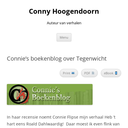
Ga
naar
Conny Hoogendoorn
de
inhoud
Auteur van verhalen
Menu
Connie’s boekenblog over Tegenwicht
Print
PDF
eBook
In haar recensie noemt Connie Flipse mijn verhaal Heb ’t
hart eens Roald Dahlwaardig! Daar moest ik even flink van