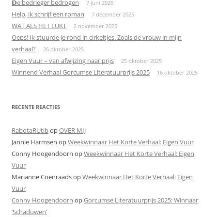
𝗗e bedrieger bedrogen
7 juni 2026
Help, ik schrijf een roman
7 december 2025
WAT ALS HET LUKT
2 november 2025
Oeps! Ik stuurde je rond in cirkeltjes. Zoals de vrouw in mijn
verhaal?
26 oktober 2025
Eigen Vuur – van afwijzing naar prijs
25 oktober 2025
Winnend Verhaal Gorcumse Literatuurprijs 2025
16 oktober 2025
RECENTE REACTIES
RabotaRUtib
op
OVER MIJ
Jannie Harmsen
op
Weekwinnaar Het Korte Verhaal: Eigen Vuur
Conny Hoogendoorn
op
Weekwinnaar Het Korte Verhaal: Eigen
Vuur
Marianne Coenraads
op
Weekwinnaar Het Korte Verhaal: Eigen
Vuur
Conny Hoogendoorn
op
Gorcumse Literatuurprijs 2025: Winnaar
‘Schaduwen’