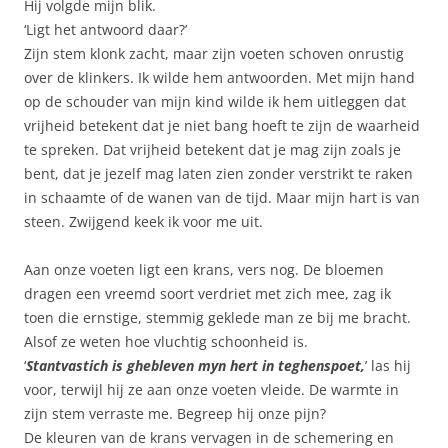
Hij volgde mijn blik.
‘Ligt het antwoord daar?’
Zijn stem klonk zacht, maar zijn voeten schoven onrustig
over de klinkers. Ik wilde hem antwoorden. Met mijn hand
op de schouder van mijn kind wilde ik hem uitleggen dat
vrijheid betekent dat je niet bang hoeft te zijn de waarheid
te spreken. Dat vrijheid betekent dat je mag zijn zoals je
bent, dat je jezelf mag laten zien zonder verstrikt te raken
in schaamte of de wanen van de tijd. Maar mijn hart is van
steen. Zwijgend keek ik voor me uit.
Aan onze voeten ligt een krans, vers nog. De bloemen
dragen een vreemd soort verdriet met zich mee, zag ik
toen die ernstige, stemmig geklede man ze bij me bracht.
Alsof ze weten hoe vluchtig schoonheid is.
‘
Stantvastich is ghebleven myn hert in teghenspoet,
’ las hij
voor, terwijl hij ze aan onze voeten vleide. De warmte in
zijn stem verraste me. Begreep hij onze pijn?
De kleuren van de krans vervagen in de schemering en