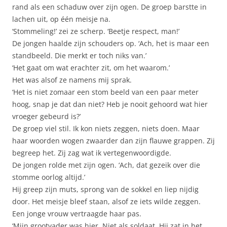
rand als een schaduw over zijn ogen. De groep barstte in
lachen uit, op één meisje na.
‘Stommeling!’ zei ze scherp. ‘Beetje respect, man!’
De jongen haalde zijn schouders op. ‘Ach, het is maar een
standbeeld. Die merkt er toch niks van.’
‘Het gaat om wat erachter zit, om het waarom.’
Het was alsof ze namens mij sprak.
‘Het is niet zomaar een stom beeld van een paar meter
hoog, snap je dat dan niet? Heb je nooit gehoord wat hier
vroeger gebeurd is?’
De groep viel stil. Ik kon niets zeggen, niets doen. Maar
haar woorden wogen zwaarder dan zijn flauwe grappen. Zij
begreep het. Zij zag wat ik vertegenwoordigde.
De jongen rolde met zijn ogen. ‘Ach, dat gezeik over die
stomme oorlog altijd.’
Hij greep zijn muts, sprong van de sokkel en liep nijdig
door. Het meisje bleef staan, alsof ze iets wilde zeggen.
Een jonge vrouw vertraagde haar pas.
‘Mijn grootvader was hier. Niet als soldaat. Hij zat in het