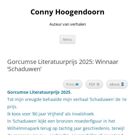
Ga
naar
Conny Hoogendoorn
de
inhoud
Auteur van verhalen
Menu
Gorcumse Literatuurprijs 2025: Winnaar
‘Schaduwen’
Print
PDF
eBook
Gorcumse Literatuurprijs 2025
.
Tot mijn vreugde behaalde mijn verhaal ‘Schaduwen’ de 1e
prijs.
Ik koos voor ’80 jaar Vrijheid’ als invalshoek.
In ‘Schaduwen’ kijkt een bronzen moederfiguur in het
Wilhelminapark terug op tachtig jaar geschiedenis, terwijl