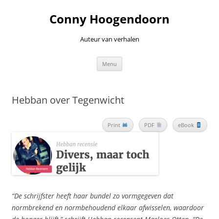
Ga
naar
Conny Hoogendoorn
de
inhoud
Auteur van verhalen
Menu
Hebban over Tegenwicht
Print
PDF
eBook
“De schrijfster heeft haar bundel zo vormgegeven dat
normbrekend en normbehoudend elkaar afwisselen, waardoor