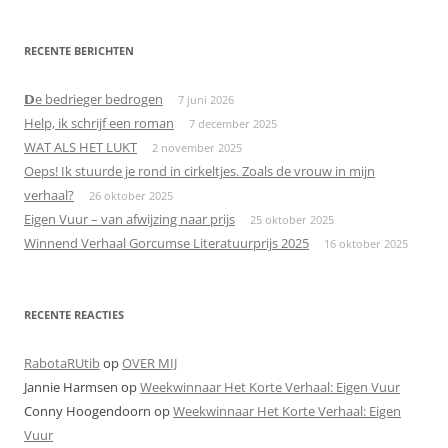
RECENTE BERICHTEN
𝗗e bedrieger bedrogen
7 juni 2026
Help, ik schrijf een roman
7 december 2025
WAT ALS HET LUKT
2 november 2025
Oeps! Ik stuurde je rond in cirkeltjes. Zoals de vrouw in mijn
verhaal?
26 oktober 2025
Eigen Vuur – van afwijzing naar prijs
25 oktober 2025
Winnend Verhaal Gorcumse Literatuurprijs 2025
16 oktober 2025
RECENTE REACTIES
RabotaRUtib
op
OVER MIJ
Jannie Harmsen
op
Weekwinnaar Het Korte Verhaal: Eigen Vuur
Conny Hoogendoorn
op
Weekwinnaar Het Korte Verhaal: Eigen
Vuur