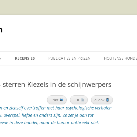
n
N
RECENSIES
PUBLICATIES EN PRIJZEN
HOUTENSE HONDE
EN VOOR VOLWASSENEN
OVER PANDORA
WEEKWINNAAR HET KORTE
VERHAAL: EIGEN VUUR
 sterren Kiezels in de schijnwerpers
RVERHALEN VOOR
OVER (HOUTENSE) HONDERDJES
HONDERDJES: EEN APPLAUSJE
SENEN
GORCUMSE LITERATUURPRIJS
WAARD
OVER KIEZELS
KIEZELS BLIJKEN EDELSTENEN
2025: WINNAAR ‘SCHADUWEN’
Print
PDF
eBook
SKINDEREN (SERIE)
MEEUWEN
HONDERDJES: EEN APPLAUSJE
n en zichzelf overtroffen met haar psychologische verhalen
OVER TEGENWICHT
5 STRALENDE STERREN VAN
DE BOEKENSALON OVER
ALLES VOOR DE KIJKCIJFERS
WAARD
 overspel, liefde en anders zijn. Ze zet je aan tot
ESVERHALEN OVER EEN
DUIVEN
SNOTJES, KUSJES EN KRULLEN
SAMENLEZENISLEUKER
TEGENWICHT
OVERIG
BIBLION ROEMT VERHAAL IN STIJL
evue in deze bundel, maar de humor ontbreekt niet.
 ZIJN KNUFFEL JAPIE
DUISTERE MANNEN
KRAAIEN
SCHAAPJES, TRAANTJES EN KERST
WAT LEZERS VAN KIEZELS VINDEN
BOEKINKT OVER TEGENWICHT
VAN ROALD DAHL
ERHALEN VOOR 8-10
FIJNE ZONDAG
NAAR UTREG!