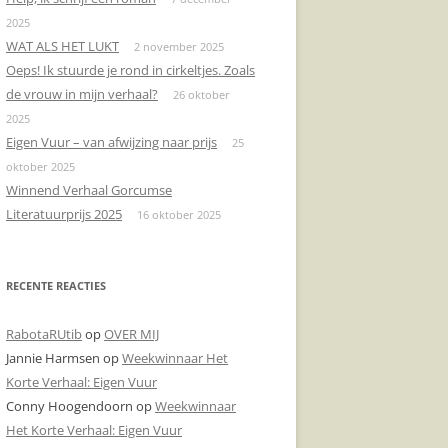
2025
DONDERPREEK
KERMIS
RIJGLAARZEN
VAALS
WAT ALS HET LUKT
2 november 2025
Oeps! Ik stuurde je rond in cirkeltjes. Zoals
DOODSCHIETEN
KLINKENDE MUNT
TOURNEDOS
de vrouw in mijn verhaal?
26 oktober
DOOSJE
JANKERT
VOORLICHTINGSAVOND
2025
Eigen Vuur – van afwijzing naar prijs
25
ENGELENZANG
KLAPROZEN
ZITTEN!
oktober 2025
Winnend Verhaal Gorcumse
BOODSCHAPPEN
MANNENZAKEN
Literatuurprijs 2025
16 oktober 2025
CONDOLEREN
NAAR HET STRAND
DE VERLOREN ZOON
NADEREND AFSCHEID
RECENTE REACTIES
BEDTIJD
DE NOORDZEE
RabotaRUtib
op
OVER MIJ
Jannie Harmsen
op
Weekwinnaar Het
DIPLOMA’S
DE NOORDZEE
Korte Verhaal: Eigen Vuur
AVONDMAAL
KLAPROZEN
Conny Hoogendoorn
op
Weekwinnaar
Het Korte Verhaal: Eigen Vuur
EEN LIKJE BOTER