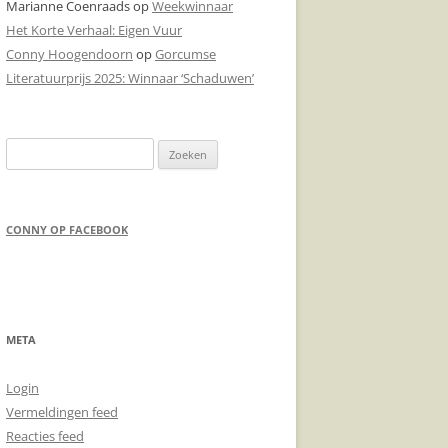
Marianne Coenraads
op
Weekwinnaar
Het Korte Verhaal: Eigen Vuur
DONDERPREEK
Conny Hoogendoorn
op
Gorcumse
DOODSCHIETEN
Literatuurprijs 2025: Winnaar ‘Schaduwen’
Zoeken
naar:
CONNY OP FACEBOOK
META
Login
Vermeldingen feed
Reacties feed