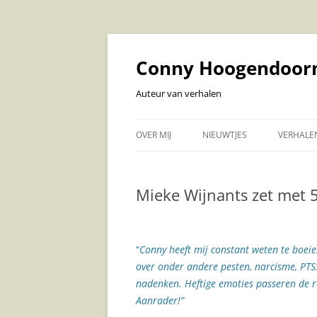
Ga
naar
de
Conny Hoogendoor
inhoud
Auteur van verhalen
OVER MIJ
NIEUWTJES
VERHALE
VERHAL
Mieke Wijnants zet met 5
LUISTE
VOLWAS
KOEKOEK
“
Conny heeft mij constant weten te boeie
over onder andere pesten, narcisme, PTSS,
VOORLE
nadenken. Heftige emoties passeren de r
BABY EN
Aanrader!”
KINDERV