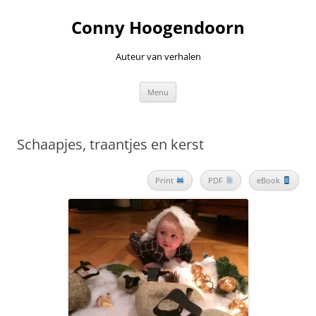
Ga
naar
Conny Hoogendoorn
de
inhoud
Auteur van verhalen
Menu
Schaapjes, traantjes en kerst
Print
PDF
eBook