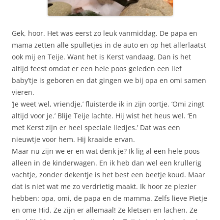
Gek, hoor. Het was eerst zo leuk vanmiddag. De papa en
mama zetten alle spulletjes in de auto en op het allerlaatst
ook mij en Teije. Want het is Kerst vandaag. Dan is het
altijd feest omdat er een hele poos geleden een lief
baby’tje is geboren en dat gingen we bij opa en omi samen
vieren.
‘Je weet wel, vriendje,’ fluisterde ik in zijn oortje. ‘Omi zingt
altijd voor je.’ Blije Teije lachte. Hij wist het heus wel. ‘En
met Kerst zijn er heel speciale liedjes.’ Dat was een
nieuwtje voor hem. Hij kraaide ervan.
Maar nu zijn we er en wat denk je? Ik lig al een hele poos
alleen in de kinderwagen. En ik heb dan wel een krullerig
vachtje, zonder dekentje is het best een beetje koud. Maar
dat is niet wat me zo verdrietig maakt. Ik hoor ze plezier
hebben: opa, omi, de papa en de mamma. Zelfs lieve Pietje
en ome Hid. Ze zijn er allemaal! Ze kletsen en lachen. Ze