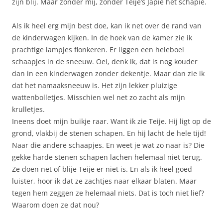
zijn blij. Maar zonder mij, zonder Teije’s Japie het schapie.
Als ik heel erg mijn best doe, kan ik net over de rand van
de kinderwagen kijken. In de hoek van de kamer zie ik
prachtige lampjes flonkeren. Er liggen een heleboel
schaapjes in de sneeuw. Oei, denk ik, dat is nog kouder
dan in een kinderwagen zonder dekentje. Maar dan zie ik
dat het namaaksneeuw is. Het zijn lekker pluizige
wattenbolletjes. Misschien wel net zo zacht als mijn
krulletjes.
Ineens doet mijn buikje raar. Want ik zie Teije. Hij ligt op de
grond, vlakbij de stenen schapen. En hij lacht de hele tijd!
Naar die andere schaapjes. En weet je wat zo naar is? Die
gekke harde stenen schapen lachen helemaal niet terug.
Ze doen net of blije Teije er niet is. En als ik heel goed
luister, hoor ik dat ze zachtjes naar elkaar blaten. Maar
tegen hem zeggen ze helemaal niets. Dat is toch niet lief?
Waarom doen ze dat nou?