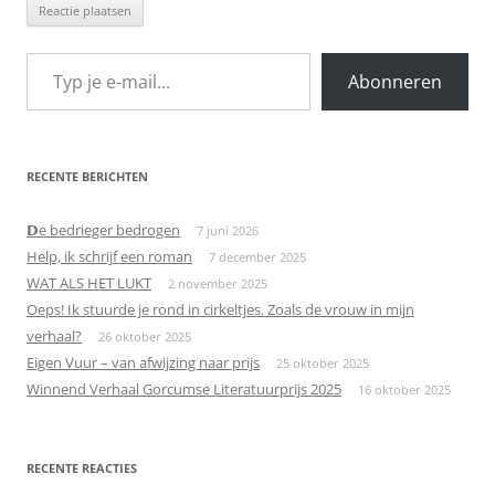
Typ je e-mail...
Abonneren
RECENTE BERICHTEN
𝗗e bedrieger bedrogen
7 juni 2026
Help, ik schrijf een roman
7 december 2025
WAT ALS HET LUKT
2 november 2025
Oeps! Ik stuurde je rond in cirkeltjes. Zoals de vrouw in mijn
verhaal?
26 oktober 2025
Eigen Vuur – van afwijzing naar prijs
25 oktober 2025
Winnend Verhaal Gorcumse Literatuurprijs 2025
16 oktober 2025
RECENTE REACTIES