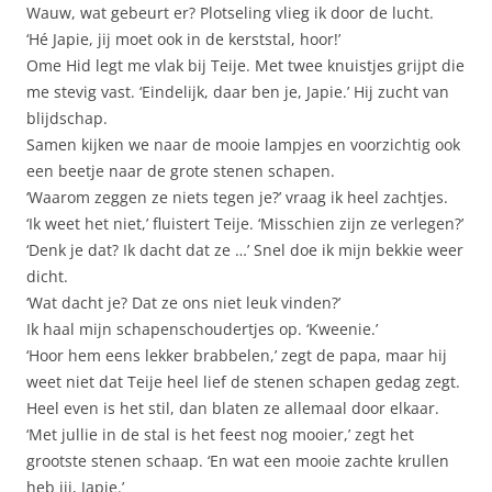
Wauw, wat gebeurt er? Plotseling vlieg ik door de lucht.
‘Hé Japie, jij moet ook in de kerststal, hoor!’
Ome Hid legt me vlak bij Teije. Met twee knuistjes grijpt die
me stevig vast. ‘Eindelijk, daar ben je, Japie.’ Hij zucht van
blijdschap.
Samen kijken we naar de mooie lampjes en voorzichtig ook
een beetje naar de grote stenen schapen.
‘Waarom zeggen ze niets tegen je?’ vraag ik heel zachtjes.
‘Ik weet het niet,’ fluistert Teije. ‘Misschien zijn ze verlegen?’
‘Denk je dat? Ik dacht dat ze …’ Snel doe ik mijn bekkie weer
dicht.
‘Wat dacht je? Dat ze ons niet leuk vinden?’
Ik haal mijn schapenschoudertjes op. ‘Kweenie.’
‘Hoor hem eens lekker brabbelen,’ zegt de papa, maar hij
weet niet dat Teije heel lief de stenen schapen gedag zegt.
Heel even is het stil, dan blaten ze allemaal door elkaar.
‘Met jullie in de stal is het feest nog mooier,’ zegt het
grootste stenen schaap. ‘En wat een mooie zachte krullen
heb jij, Japie.’