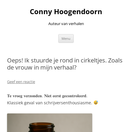
Ga
naar
Conny Hoogendoorn
de
inhoud
Auteur van verhalen
Menu
Oeps! Ik stuurde je rond in cirkeltjes. Zoals
de vrouw in mijn verhaal?
Geef een reactie
𝐓𝐞 𝐯𝐫𝐨𝐞𝐠 𝐯𝐞𝐫𝐳𝐨𝐧𝐝𝐞𝐧. 𝐍𝐢𝐞𝐭 𝐞𝐞𝐫𝐬𝐭 𝐠𝐞𝐜𝐨𝐧𝐭𝐫𝐨𝐥𝐞𝐞𝐫𝐝.
Klassiek geval van schrijversenthousiasme.