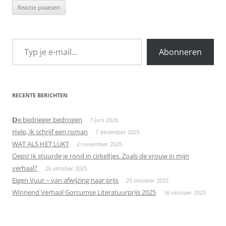
Typ je e-mail...
Abonneren
RECENTE BERICHTEN
𝗗e bedrieger bedrogen
7 juni 2026
Help, ik schrijf een roman
7 december 2025
WAT ALS HET LUKT
2 november 2025
Oeps! Ik stuurde je rond in cirkeltjes. Zoals de vrouw in mijn
verhaal?
26 oktober 2025
Eigen Vuur – van afwijzing naar prijs
25 oktober 2025
Winnend Verhaal Gorcumse Literatuurprijs 2025
16 oktober 2025