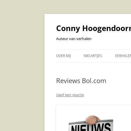
Ga
naar
de
Conny Hoogendoor
inhoud
Auteur van verhalen
OVER MIJ
NIEUWTJES
VERHALE
VERHAL
Reviews Bol.com
LUISTE
VOLWAS
Geef een reactie
KOEKOEK
VOORLE
BABY EN
KINDERV