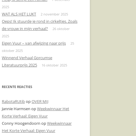
2025
DONDERPREEK
KERMIS
RIJGLAARZEN
VAALS
WAT ALS HET LUKT
2 november 2025
Oeps! Ik stuurde je rond in cirkeltjes. Zoals
DOODSCHIETEN
KLINKENDE MUNT
TOURNEDOS
de vrouw in mijn verhaal?
26 oktober
DOOSJE
JANKERT
VOORLICHTINGSAVOND
2025
Eigen Vuur – van afwijzing naar prijs
25
ENGELENZANG
KLAPROZEN
ZITTEN!
oktober 2025
Winnend Verhaal Gorcumse
BOODSCHAPPEN
MANNENZAKEN
Literatuurprijs 2025
16 oktober 2025
CONDOLEREN
NAAR HET STRAND
DE VERLOREN ZOON
NADEREND AFSCHEID
RECENTE REACTIES
BEDTIJD
DE NOORDZEE
RabotaRUtib
op
OVER MIJ
Jannie Harmsen
op
Weekwinnaar Het
DIPLOMA’S
DE NOORDZEE
Korte Verhaal: Eigen Vuur
AVONDMAAL
KLAPROZEN
Conny Hoogendoorn
op
Weekwinnaar
Het Korte Verhaal: Eigen Vuur
EEN LIKJE BOTER