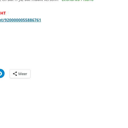
CHT
ht/9200000055886761
Meer