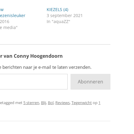
ew
KIEZELS (4)
ezenisleuker
3 september 2021
 2016
In "aquaZZ"
de media"
r van Conny Hoogendoorn
berichten naar je e-mail te laten verzenden.
Abonneren
getagged met
5 sterren
,
Blij
,
Bol
,
Reviews
,
Tegenwicht
op
1