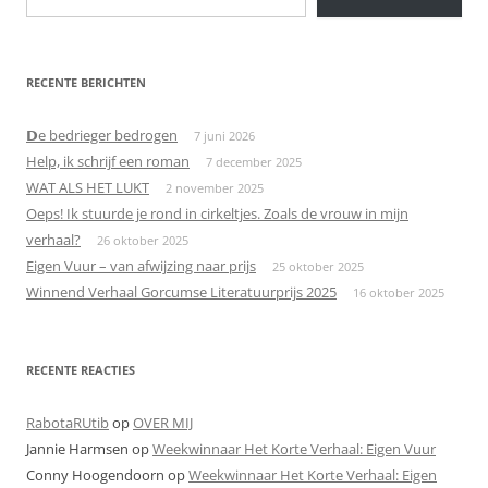
RECENTE BERICHTEN
𝗗e bedrieger bedrogen
7 juni 2026
Help, ik schrijf een roman
7 december 2025
WAT ALS HET LUKT
2 november 2025
Oeps! Ik stuurde je rond in cirkeltjes. Zoals de vrouw in mijn
verhaal?
26 oktober 2025
Eigen Vuur – van afwijzing naar prijs
25 oktober 2025
Winnend Verhaal Gorcumse Literatuurprijs 2025
16 oktober 2025
RECENTE REACTIES
RabotaRUtib
op
OVER MIJ
Jannie Harmsen
op
Weekwinnaar Het Korte Verhaal: Eigen Vuur
Conny Hoogendoorn
op
Weekwinnaar Het Korte Verhaal: Eigen