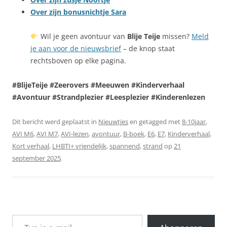
Over zijn bonusnichtje Sara
Wil je geen avontuur van
Blije Teije
missen?
Meld
je aan voor de nieuwsbrief
– de knop staat
rechtsboven op elke pagina.
#BlijeTeije #Zeerovers #Meeuwen #Kinderverhaal
#Avontuur #Strandplezier #Leesplezier #Kinderenlezen
Dit bericht werd geplaatst in
Nieuwtjes
en getagged met
8-10jaar
,
AVI M6
,
AVI M7
,
AVI-lezen
,
avontuur
,
B-boek
,
E6
,
E7
,
Kinderverhaal
,
Kort verhaal
,
LHBTI+ vriendelijk
,
spannend
,
strand
op
21
september 2025
.
Typ je e-mail...