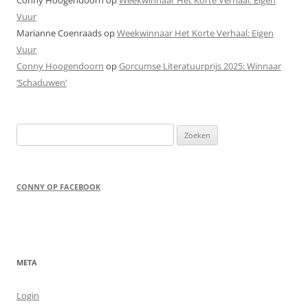
Conny Hoogendoorn
op
Weekwinnaar Het Korte Verhaal: Eigen
Vuur
Marianne Coenraads
op
Weekwinnaar Het Korte Verhaal: Eigen
Vuur
Conny Hoogendoorn
op
Gorcumse Literatuurprijs 2025: Winnaar
‘Schaduwen’
Zoeken
naar:
CONNY OP FACEBOOK
META
Login