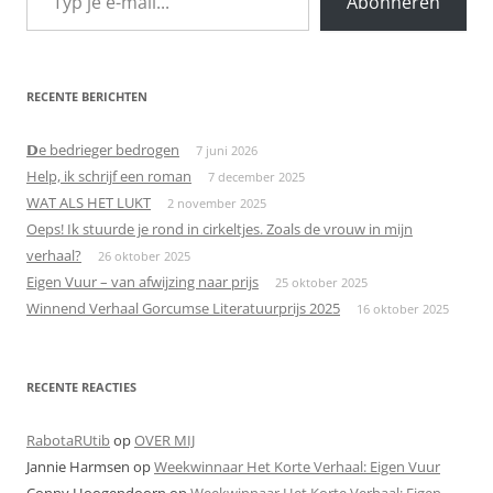
Abonneren
RECENTE BERICHTEN
𝗗e bedrieger bedrogen
7 juni 2026
Help, ik schrijf een roman
7 december 2025
WAT ALS HET LUKT
2 november 2025
Oeps! Ik stuurde je rond in cirkeltjes. Zoals de vrouw in mijn
verhaal?
26 oktober 2025
Eigen Vuur – van afwijzing naar prijs
25 oktober 2025
Winnend Verhaal Gorcumse Literatuurprijs 2025
16 oktober 2025
RECENTE REACTIES
RabotaRUtib
op
OVER MIJ
Jannie Harmsen
op
Weekwinnaar Het Korte Verhaal: Eigen Vuur