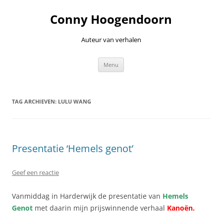
Ga
naar
Conny Hoogendoorn
de
inhoud
Auteur van verhalen
Menu
TAG ARCHIEVEN:
LULU WANG
Presentatie ‘Hemels genot’
Geef een reactie
Vanmiddag in Harderwijk de presentatie van
Hemels
Genot
met daarin mijn prijswinnende verhaal
Kanoën.