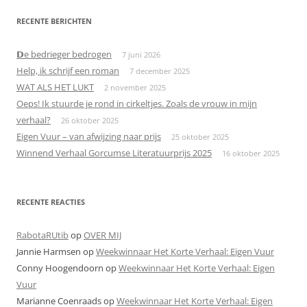
RECENTE BERICHTEN
𝗗e bedrieger bedrogen
7 juni 2026
Help, ik schrijf een roman
7 december 2025
WAT ALS HET LUKT
2 november 2025
Oeps! Ik stuurde je rond in cirkeltjes. Zoals de vrouw in mijn
verhaal?
26 oktober 2025
Eigen Vuur – van afwijzing naar prijs
25 oktober 2025
Winnend Verhaal Gorcumse Literatuurprijs 2025
16 oktober 2025
RECENTE REACTIES
RabotaRUtib
op
OVER MIJ
Jannie Harmsen
op
Weekwinnaar Het Korte Verhaal: Eigen Vuur
Conny Hoogendoorn
op
Weekwinnaar Het Korte Verhaal: Eigen
Vuur
Marianne Coenraads
op
Weekwinnaar Het Korte Verhaal: Eigen