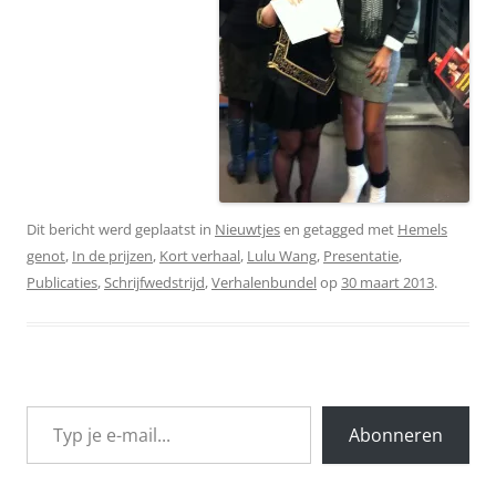
Dit bericht werd geplaatst in
Nieuwtjes
en getagged met
Hemels
genot
,
In de prijzen
,
Kort verhaal
,
Lulu Wang
,
Presentatie
,
Publicaties
,
Schrijfwedstrijd
,
Verhalenbundel
op
30 maart 2013
.
Typ je e-mail...
Abonneren