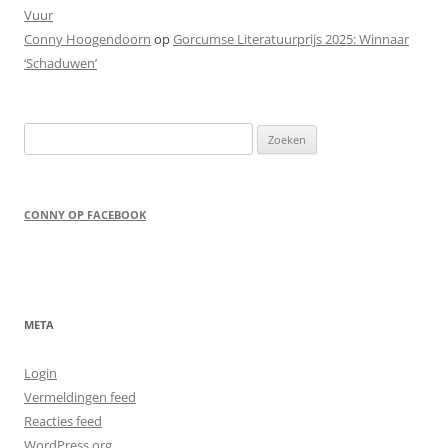
Vuur
Conny Hoogendoorn
op
Gorcumse Literatuurprijs 2025: Winnaar
‘Schaduwen’
Zoeken
naar:
CONNY OP FACEBOOK
META
Login
Vermeldingen feed
Reacties feed
WordPress.org