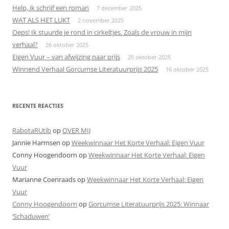
Help, ik schrijf een roman
7 december 2025
WAT ALS HET LUKT
2 november 2025
Oeps! Ik stuurde je rond in cirkeltjes. Zoals de vrouw in mijn
verhaal?
26 oktober 2025
Eigen Vuur – van afwijzing naar prijs
25 oktober 2025
Winnend Verhaal Gorcumse Literatuurprijs 2025
16 oktober 2025
RECENTE REACTIES
RabotaRUtib
op
OVER MIJ
Jannie Harmsen
op
Weekwinnaar Het Korte Verhaal: Eigen Vuur
Conny Hoogendoorn
op
Weekwinnaar Het Korte Verhaal: Eigen
Vuur
Marianne Coenraads
op
Weekwinnaar Het Korte Verhaal: Eigen
Vuur
Conny Hoogendoorn
op
Gorcumse Literatuurprijs 2025: Winnaar
‘Schaduwen’