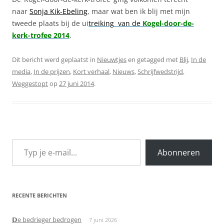
naar
Sonja Kik-Ebeling
, maar wat ben ik blij met mijn
tweede plaats
bij de ui
treiking
van de
Kogel-door-de-
kerk-trofee 2014
.
Dit bericht werd geplaatst in
Nieuwtjes
en getagged met
Blij
,
In de
media
,
In de prijzen
,
Kort verhaal
,
Nieuws
,
Schrijfwedstrijd
,
Weggestopt
op
27 juni 2014
.
Typ je e-mail...
Abonneren
RECENTE BERICHTEN
𝗗e bedrieger bedrogen
7 juni 2026