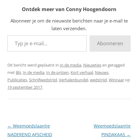
Ontdek meer van Conny Hoogendoorn
Abonneer je om de nieuwste berichten naar je e-mail te
laten verzenden.
Typ je e-mail...
Abonneren
Dit bericht werd geplaatst in
In de media
,
Nieuwtjes
en getagged
met
Blij
,
In de media
,
In de prijzen
,
Kort verhaal
,
Nieuws
,
Publicaties
,
Schrijfwedstrijd
,
Verhalenbundel
,
wedstrijd
,
Winnaar
op
19 september 2017
.
Berichtnavigatie
←
Weemoedslaantje
Weemoedslaantje
NADEREND AFSCHEID
PINDAKAAS
→