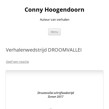
Ga
naar
Conny Hoogendoorn
de
inhoud
Auteur van verhalen
Menu
Verhalenwedstrijd DROOMVALLEI
Geef een reactie