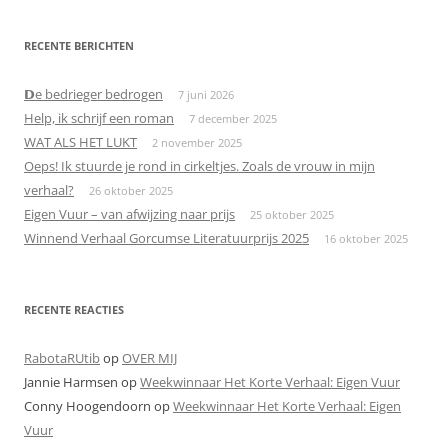
RECENTE BERICHTEN
𝗗e bedrieger bedrogen
7 juni 2026
Help, ik schrijf een roman
7 december 2025
WAT ALS HET LUKT
2 november 2025
Oeps! Ik stuurde je rond in cirkeltjes. Zoals de vrouw in mijn
verhaal?
26 oktober 2025
Eigen Vuur – van afwijzing naar prijs
25 oktober 2025
Winnend Verhaal Gorcumse Literatuurprijs 2025
16 oktober 2025
RECENTE REACTIES
RabotaRUtib
op
OVER MIJ
Jannie Harmsen
op
Weekwinnaar Het Korte Verhaal: Eigen Vuur
Conny Hoogendoorn
op
Weekwinnaar Het Korte Verhaal: Eigen
Vuur