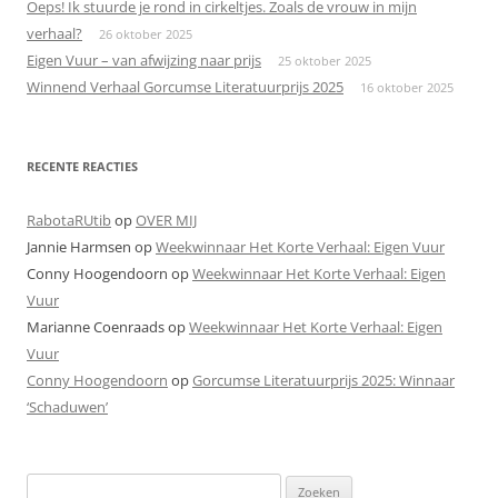
Oeps! Ik stuurde je rond in cirkeltjes. Zoals de vrouw in mijn
verhaal?
26 oktober 2025
Eigen Vuur – van afwijzing naar prijs
25 oktober 2025
Winnend Verhaal Gorcumse Literatuurprijs 2025
16 oktober 2025
RECENTE REACTIES
RabotaRUtib
op
OVER MIJ
Jannie Harmsen
op
Weekwinnaar Het Korte Verhaal: Eigen Vuur
Conny Hoogendoorn
op
Weekwinnaar Het Korte Verhaal: Eigen
Vuur
Marianne Coenraads
op
Weekwinnaar Het Korte Verhaal: Eigen
Vuur
Conny Hoogendoorn
op
Gorcumse Literatuurprijs 2025: Winnaar
‘Schaduwen’
Zoeken