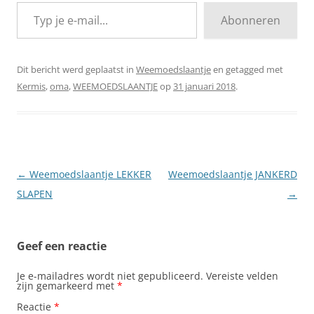
Typ je e-mail...
Abonneren
Dit bericht werd geplaatst in
Weemoedslaantje
en getagged met
Kermis
,
oma
,
WEEMOEDSLAANTJE
op
31 januari 2018
.
Berichtnavigatie
←
Weemoedslaantje LEKKER
Weemoedslaantje JANKERD
SLAPEN
→
Geef een reactie
Je e-mailadres wordt niet gepubliceerd.
Vereiste velden
zijn gemarkeerd met
*
Reactie
*