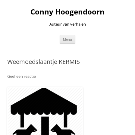
Ga
naar
Conny Hoogendoorn
de
inhoud
Auteur van verhalen
Menu
Weemoedslaantje KERMIS
Geef een reactie