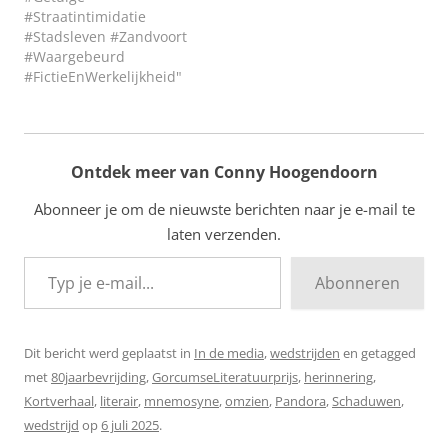
#Straatintimidatie
#Stadsleven #Zandvoort
#Waargebeurd
#FictieEnWerkelijkheid"
Ontdek meer van Conny Hoogendoorn
Abonneer je om de nieuwste berichten naar je e-mail te
laten verzenden.
Typ je e-mail...
Abonneren
Dit bericht werd geplaatst in
In de media
,
wedstrijden
en getagged
met
80jaarbevrijding
,
GorcumseLiteratuurprijs
,
herinnering
,
Kortverhaal
,
literair
,
mnemosyne
,
omzien
,
Pandora
,
Schaduwen
,
wedstrijd
op
6 juli 2025
.