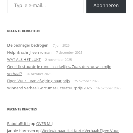
Abonneren
RECENTE BERICHTEN
𝗗e bedrieger bedrogen
7 juni 2026
Help, ik schrijf een roman
7 december 2025
WAT ALS HET LUKT
2 november 2025
Oeps! Ik stuurde je rond in cirkeltjes. Zoals de vrouw in mijn
verhaal?
26 oktober 2025
Eigen Vuur – van afwijzing naar prijs
25 oktober 2025
Winnend Verhaal Gorcumse Literatuurprijs 2025
16 oktober 2025
RECENTE REACTIES
RabotaRUtib
op
OVER MIJ
Jannie Harmsen
op
Weekwinnaar Het Korte Verhaal: Eigen Vuur