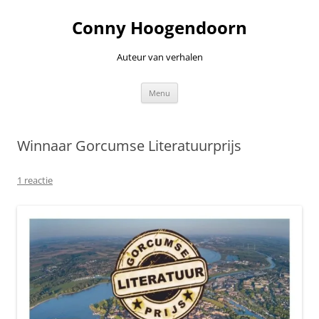
Ga
naar
Conny Hoogendoorn
de
inhoud
Auteur van verhalen
Menu
Winnaar Gorcumse Literatuurprijs
1 reactie