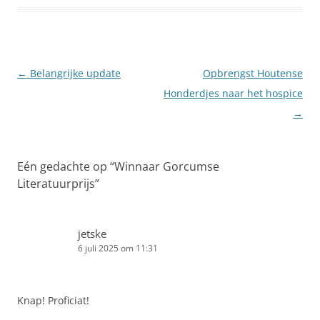
Berichtnavigatie
←
Belangrijke update
Opbrengst Houtense
Honderdjes naar het hospice
→
Eén gedachte op “
Winnaar Gorcumse
Literatuurprijs
”
jetske
6 juli 2025 om 11:31
Knap! Proficiat!