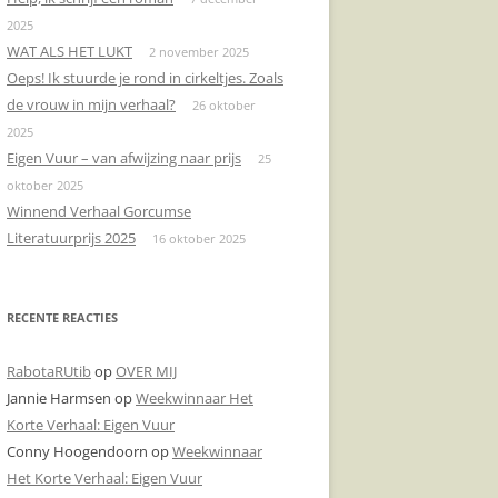
2025
DONDERPREEK
KERMIS
RIJGLAARZEN
VAALS
WAT ALS HET LUKT
2 november 2025
Oeps! Ik stuurde je rond in cirkeltjes. Zoals
DOODSCHIETEN
KLINKENDE MUNT
TOURNEDOS
de vrouw in mijn verhaal?
26 oktober
DOOSJE
JANKERT
VOORLICHTINGSAVOND
2025
Eigen Vuur – van afwijzing naar prijs
25
ENGELENZANG
KLAPROZEN
ZITTEN!
oktober 2025
Winnend Verhaal Gorcumse
BOODSCHAPPEN
MANNENZAKEN
Literatuurprijs 2025
16 oktober 2025
CONDOLEREN
NAAR HET STRAND
DE VERLOREN ZOON
NADEREND AFSCHEID
RECENTE REACTIES
BEDTIJD
DE NOORDZEE
RabotaRUtib
op
OVER MIJ
Jannie Harmsen
op
Weekwinnaar Het
DIPLOMA’S
DE NOORDZEE
Korte Verhaal: Eigen Vuur
AVONDMAAL
KLAPROZEN
Conny Hoogendoorn
op
Weekwinnaar
Het Korte Verhaal: Eigen Vuur
EEN LIKJE BOTER