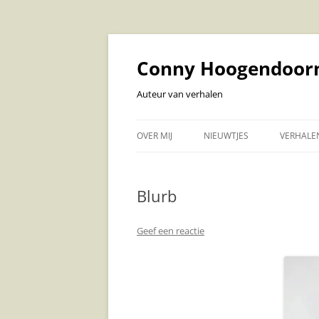
Ga
naar
de
Conny Hoogendoor
inhoud
Auteur van verhalen
OVER MIJ
NIEUWTJES
VERHALE
VERHAL
Blurb
LUISTE
VOLWAS
Geef een reactie
KOEKOEK
VOORLE
BABY EN
KINDERV