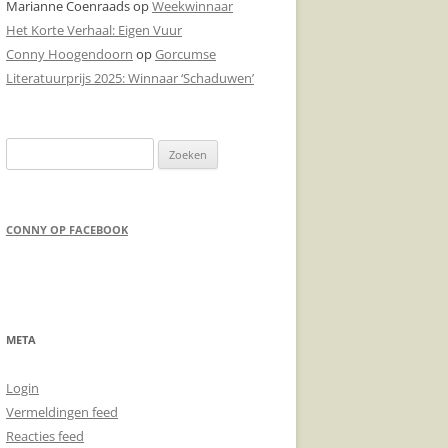
Marianne Coenraads
op
Weekwinnaar
Het Korte Verhaal: Eigen Vuur
DONDERPREEK
Conny Hoogendoorn
op
Gorcumse
DOODSCHIETEN
Literatuurprijs 2025: Winnaar ‘Schaduwen’
Zoeken
naar:
CONNY OP FACEBOOK
META
Login
Vermeldingen feed
Reacties feed