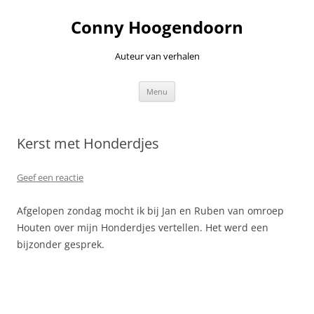
Ga
naar
Conny Hoogendoorn
de
inhoud
Auteur van verhalen
Menu
Kerst met Honderdjes
Geef een reactie
Afgelopen zondag mocht ik bij Jan en Ruben van omroep
Houten over mijn Honderdjes vertellen. Het werd een
bijzonder gesprek.