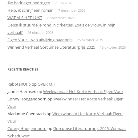
𝗗e bedrieger bedrogen
7 juni 2026
Help, ik schrijf een roman
7 december 2025
WAT ALS HET LUKT
2 november 2025
Oeps! Ik stuurde je rond in cirkeltjes. Zoals de vrouw in mijn
verhaal?
26 oktober 2025
Eigen Vuur – van afwijzing naar prijs
25 oktober 2025
Winnend Verhaal Gorcumse Literatuurprijs 2025
16 oktober 2025
RECENTE REACTIES
RabotaRUtib
op
OVER MIJ
Jannie Harmsen
op
Weekwinnaar Het Korte Verhaal: Eigen Vuur
Conny Hoogendoorn
op
Weekwinnaar Het Korte Verhaal: Eigen
Vuur
Marianne Coenraads
op
Weekwinnaar Het Korte Verhaal: Eigen
Vuur
Conny Hoogendoorn
op
Gorcumse Literatuurprijs 2025: Winnaar
‘Schaduwen’