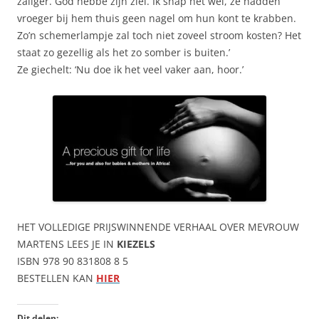
zaliger. God hebbe zijn ziel. Ik snap het wel, ze hadden
vroeger bij hem thuis geen nagel om hun kont te krabben.
Zo’n schemerlampje zal toch niet zoveel stroom kosten? Het
staat zo gezellig als het zo somber is buiten.’
Ze giechelt: ‘Nu doe ik het veel vaker aan, hoor.’
HET VOLLEDIGE PRIJSWINNENDE VERHAAL OVER MEVROUW
MARTENS LEES JE IN
KIEZELS
ISBN 978 90 831808 8 5
BESTELLEN KAN
HIER
Dit delen: