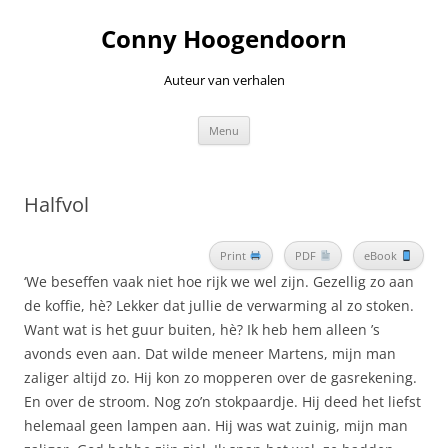
Ga
naar
Conny Hoogendoorn
de
inhoud
Auteur van verhalen
Menu
Halfvol
Print
PDF
eBook
‘We beseffen vaak niet hoe rijk we wel zijn. Gezellig zo aan
de koffie, hè? Lekker dat jullie de verwarming al zo stoken.
Want wat is het guur buiten, hè? Ik heb hem alleen ’s
avonds even aan. Dat wilde meneer Martens, mijn man
zaliger altijd zo. Hij kon zo mopperen over de gasrekening.
En over de stroom. Nog zo’n stokpaardje. Hij deed het liefst
helemaal geen lampen aan. Hij was wat zuinig, mijn man