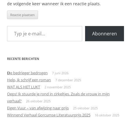
de volgende keer wanneer ik een reactie plaats.
Typ je e-mail...
Abonneren
RECENTE BERICHTEN
𝗗e bedrieger bedrogen
7 juni 2026
Help, ik schrijf een roman
7 december 2025
WAT ALS HET LUKT
2 november 2025
Oeps! Ik stuurde je rond in cirkeltjes. Zoals de vrouw in mijn
verhaal?
26 oktober 2025
Eigen Vuur – van afwijzing naar prijs
25 oktober 2025
Winnend Verhaal Gorcumse Literatuurprijs 2025
16 oktober 2025