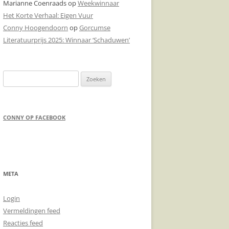
Marianne Coenraads
op
Weekwinnaar
Het Korte Verhaal: Eigen Vuur
DONDERPREEK
Conny Hoogendoorn
op
Gorcumse
DOODSCHIETEN
Literatuurprijs 2025: Winnaar ‘Schaduwen’
Zoeken
naar:
CONNY OP FACEBOOK
META
Login
Vermeldingen feed
Reacties feed