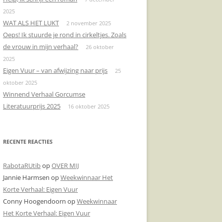
2025
DONDERPREEK
KERMIS
RIJGLAARZEN
VAALS
WAT ALS HET LUKT
2 november 2025
Oeps! Ik stuurde je rond in cirkeltjes. Zoals
DOODSCHIETEN
KLINKENDE MUNT
TOURNEDOS
de vrouw in mijn verhaal?
26 oktober
DOOSJE
JANKERT
VOORLICHTINGSAVOND
2025
Eigen Vuur – van afwijzing naar prijs
25
ENGELENZANG
KLAPROZEN
ZITTEN!
oktober 2025
Winnend Verhaal Gorcumse
BOODSCHAPPEN
MANNENZAKEN
Literatuurprijs 2025
16 oktober 2025
CONDOLEREN
NAAR HET STRAND
DE VERLOREN ZOON
NADEREND AFSCHEID
RECENTE REACTIES
BEDTIJD
DE NOORDZEE
RabotaRUtib
op
OVER MIJ
Jannie Harmsen
op
Weekwinnaar Het
DIPLOMA’S
DE NOORDZEE
Korte Verhaal: Eigen Vuur
AVONDMAAL
KLAPROZEN
Conny Hoogendoorn
op
Weekwinnaar
Het Korte Verhaal: Eigen Vuur
EEN LIKJE BOTER