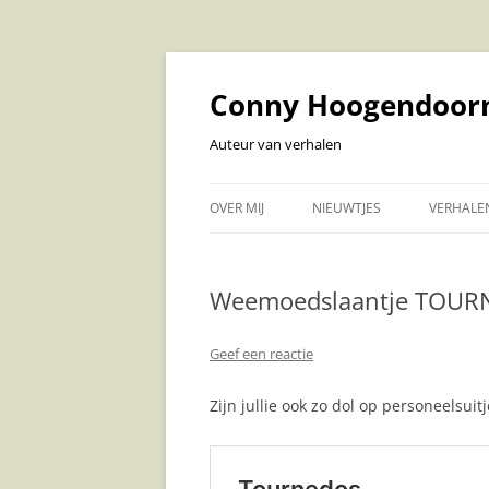
Ga
naar
de
Conny Hoogendoor
inhoud
Auteur van verhalen
OVER MIJ
NIEUWTJES
VERHALE
VERHAL
Weemoedslaantje TOU
LUISTE
VOLWAS
Geef een reactie
KOEKOEK
Zijn jullie ook zo dol op personeelsuitj
VOORLE
BABY EN
KINDERV